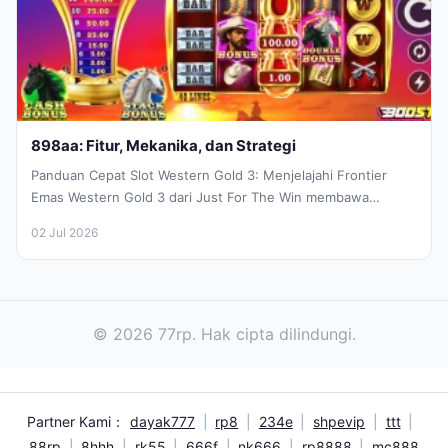
898aa: Fitur, Mekanika, dan Strategi
Panduan Cepat Slot Western Gold 3: Menjelajahi Frontier
Emas Western Gold 3 dari Just For The Win membawa
pemain kembali...
02 Jul 2026
© 2026 77rp. Hak cipta dilindungi.
Partner Kami：
dayak777
|
rp8
|
234e
|
shpevip
|
ttt
|
88rp
|
8hhh
|
rk55
|
666f
|
nk666
|
rp8888
|
mc888