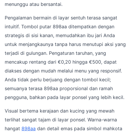
menunggu atau bersantai.
Pengalaman bermain di layar sentuh terasa sangat
intuitif. Tombol putar 898aa ditempatkan dengan
strategis di sisi kanan, memudahkan ibu jari Anda
untuk menjangkaunya tanpa harus menutupi aksi yang
terjadi di gulungan. Pengaturan taruhan, yang
mencakup rentang dari €0,20 hingga €500, dapat
diakses dengan mudah melalui menu yang responsif.
Anda tidak perlu berjuang dengan tombol kecil;
semuanya terasa 898aa proporsional dan ramah
pengguna, bahkan pada layar ponsel yang lebih kecil.
Visual bertema kerajaan dan kucing yang mewah
terlihat sangat tajam di layar ponsel. Warna-warna
hangat
898aa
dan detail emas pada simbol mahkota