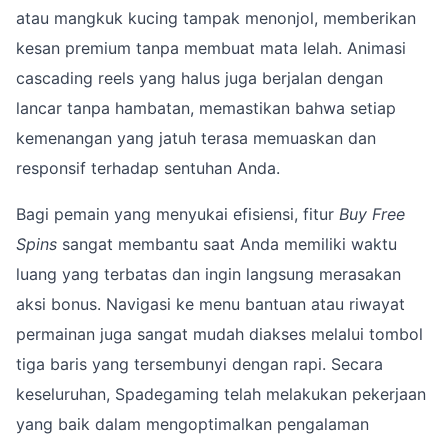
atau mangkuk kucing tampak menonjol, memberikan
kesan premium tanpa membuat mata lelah. Animasi
cascading reels yang halus juga berjalan dengan
lancar tanpa hambatan, memastikan bahwa setiap
kemenangan yang jatuh terasa memuaskan dan
responsif terhadap sentuhan Anda.
Bagi pemain yang menyukai efisiensi, fitur
Buy Free
Spins
sangat membantu saat Anda memiliki waktu
luang yang terbatas dan ingin langsung merasakan
aksi bonus. Navigasi ke menu bantuan atau riwayat
permainan juga sangat mudah diakses melalui tombol
tiga baris yang tersembunyi dengan rapi. Secara
keseluruhan, Spadegaming telah melakukan pekerjaan
yang baik dalam mengoptimalkan pengalaman