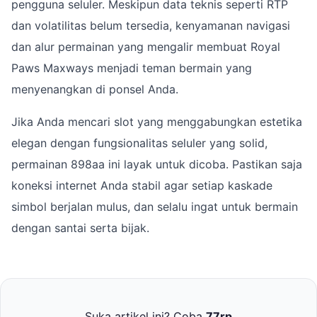
pengguna seluler. Meskipun data teknis seperti RTP
dan volatilitas belum tersedia, kenyamanan navigasi
dan alur permainan yang mengalir membuat Royal
Paws Maxways menjadi teman bermain yang
menyenangkan di ponsel Anda.
Jika Anda mencari slot yang menggabungkan estetika
elegan dengan fungsionalitas seluler yang solid,
permainan 898aa ini layak untuk dicoba. Pastikan saja
koneksi internet Anda stabil agar setiap kaskade
simbol berjalan mulus, dan selalu ingat untuk bermain
dengan santai serta bijak.
Suka artikel ini? Coba
77rp