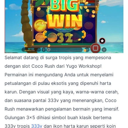
Selamat datang di surga tropis yang mempesona
dengan slot Coco Rush dari Yugo Workshop!
Permainan ini mengundang Anda untuk menyelami
petualangan di pulau eksotis yang dipenuhi harta
karun. Dengan visual yang kaya, warna-warna cerah,
dan suasana pantai 333v yang menenangkan, Coco
Rush menawarkan pengalaman bermain yang imersif.
Gulungan 3×5 dihiasi simbol buah klasik bertema
333v tropis
333v
dan ikon harta karun seperti koin