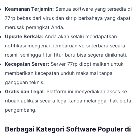
Keamanan Terjamin:
Semua software yang tersedia di
77rp bebas dari virus dan skrip berbahaya yang dapat
merusak perangkat Anda.
Update Berkala:
Anda akan selalu mendapatkan
notifikasi mengenai pembaruan versi terbaru secara
resmi, sehingga fitur-fitur baru bisa segera dinikmati.
Kecepatan Server:
Server 77rp dioptimalkan untuk
memberikan kecepatan unduh maksimal tanpa
gangguan teknis.
Gratis dan Legal:
Platform ini menyediakan akses ke
ribuan aplikasi secara legal tanpa melanggar hak cipta
pengembang.
Berbagai Kategori Software Populer di