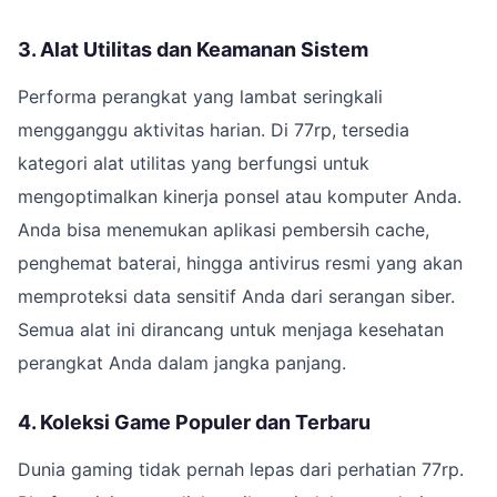
3. Alat Utilitas dan Keamanan Sistem
Performa perangkat yang lambat seringkali
mengganggu aktivitas harian. Di 77rp, tersedia
kategori alat utilitas yang berfungsi untuk
mengoptimalkan kinerja ponsel atau komputer Anda.
Anda bisa menemukan aplikasi pembersih cache,
penghemat baterai, hingga antivirus resmi yang akan
memproteksi data sensitif Anda dari serangan siber.
Semua alat ini dirancang untuk menjaga kesehatan
perangkat Anda dalam jangka panjang.
4. Koleksi Game Populer dan Terbaru
Dunia gaming tidak pernah lepas dari perhatian 77rp.