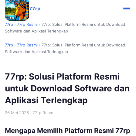
77rp
77rp
›
77rp Resmi
›
77rp: Solusi Platform Resmi untuk Download
Software dan Aplikasi Terlengkap
77rp
›
77rp Resmi
›
77rp: Solusi Platform Resmi untuk Download
Software dan Aplikasi Terlengkap
77rp: Solusi Platform Resmi
untuk Download Software dan
Aplikasi Terlengkap
26 Mei 2026
· 77rp Resmi
Mengapa Memilih Platform Resmi 77rp