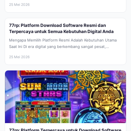
Android telah menjadi...
25 Mei 2026
77rp: Platform Download Software Resmi dan
Terpercaya untuk Semua Kebutuhan Digital Anda
Mengapa Memilih Platform Resmi Adalah Kebutuhan Utama
Saat Ini Di era digital yang berkembang sangat pesat,
kebutuhan akan perangkat lunak...
25 Mei 2026
77rp: Platform Terpercaya untuk Download Software